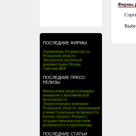
Фирмы 
Сорт
Выбе
ПОСЛЕДНИЕ ФИРМЫ
Управление Росреестра по
Рязанской области
Экспертиза проектной
документации Рязань
Сметчик-ФЕР
ПОСЛЕДНИЕ ПРЕСС-
РЕЛИЗЫ
Финансовые риски усиливают
внимание к экономической
безопасности
Энергетические компании
Рязанской области: локализация
и инвестиционные возможности
Бизнес-проекты Рязани с
государственным участием:
возможности и перспективы
ПОСЛЕДНИЕ СТАТЬИ