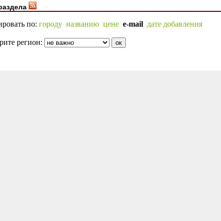
раздела
ировать по:
городу
названию
цене
e-mail
дате добавления
рите регион: