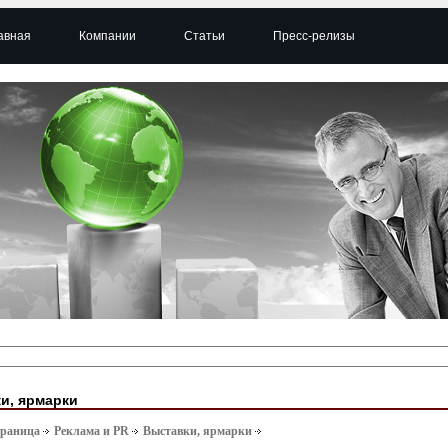
авная
Компании
Статьи
Пресс-релизы
и, ярмарки
траница
Реклама и PR
Выставки, ярмарки