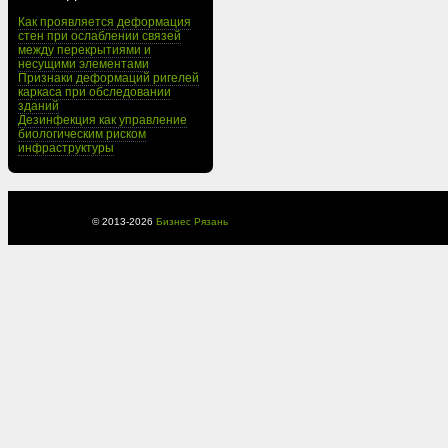
Как проявляется деформация
стен при ослаблении связей
между перекрытиями и
несущими элементами
Признаки деформаций ригелей
каркаса при обследовании
зданий
Дезинфекция как управление
биологическим риском
инфраструктуры
© 2013-
2026
Бизнес Рязань