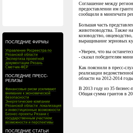
Соглашение между региона
предоставлении им грантов
сообщили в минпечати рег
Большая часть представле
животноводства. Также н
козоводство, овцеводство
выращивание зерновых кул
ПОСЛЕДНИЕ ФИРМЫ
Управление Росреестра по
«Уверен, что вы останете
Рязанской области
- сказал победителям мин
Экспертиза проектной
документации Рязань
Сметчик-ФЕР
Как пояснили в пресс-слу
реализации ведомственно
ПОСЛЕДНИЕ ПРЕСС-
области на 2012-2014 годы
РЕЛИЗЫ
В 2013 году из 35 бизнес
Финансовые риски усиливают
внимание к экономической
Общая сумма грантов в 201
безопасности
Энергетические компании
Рязанской области: локализация
и инвестиционные возможности
Бизнес-проекты Рязани с
государственным участием:
возможности и перспективы
ПОСЛЕДНИЕ СТАТЬИ