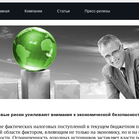
авная
Компании
Статьи
Пресс-релизы
вые риски усиливают внимание к экономической безопаснос
е фактических налоговых поступлений в текущем бюджетном пе
й области фактором, влияющим не только на экономику, но и н
ости. Ограниченность доходных источников заставляет власти р