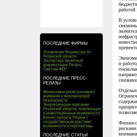
бюджетн
работой
В услови
связанны
значите
инфрастр
инвести
ПОСЛЕДНИЕ ФИРМЫ
превент
Управление Росреестра по
Рязанской области
Экономич
Экспертиза проектной
и работ
документации Рязань
поскольк
Сметчик-ФЕР
напряжен
ПОСЛЕДНИЕ ПРЕСС-
снижающ
РЕЛИЗЫ
Отдельн
Финансовые риски усиливают
Огранич
внимание к экономической
безопасности
содержан
Энергетические компании
приорит
Рязанской области: локализация
позволя
и инвестиционные возможности
Бизнес-проекты Рязани с
государственным участием:
Финансо
возможности и перспективы
рисками
внимани
ПОСЛЕДНИЕ СТАТЬИ