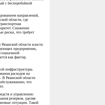
ый с бесперебойной
сированием направлений,
ской области, где
транспортная
иоритет. Снижение
 риски, что требует
В Рязанской области власти
азующих предприятиях,
у социальной
ется как фактор,
ной инфраструктуры.
вания расходов на
. В Рязанской области
 обслуживанию, что
ах.
редств и управлению
ния резервов, уделяя
ановые ситуации. Такой