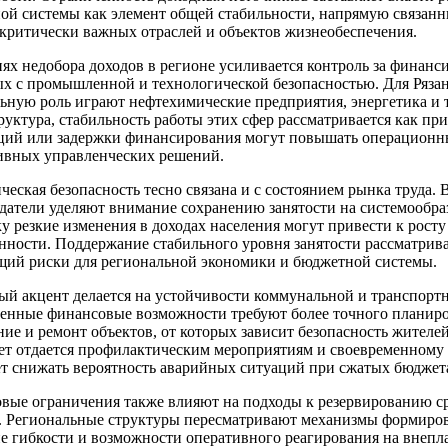
ой системы как элемент общей стабильности, напрямую связанн
 критически важных отраслей и объектов жизнеобеспечения.
ях недобора доходов в регионе усиливается контроль за финан
х с промышленной и технологической безопасностью. Для Рязан
льную роль играют нефтехимические предприятия, энергетика и 
уктура, стабильность работы этих сфер рассматривается как пр
ций или задержки финансирования могут повышать операционные
ивных управленческих решений.
еская безопасность тесно связана и с состоянием рынка труда. 
одатели уделяют внимание сохранению занятости на системообр
у резкие изменения в доходах населения могут привести к рост
ности. Поддержание стабильного уровня занятости рассматрива
ий риски для региональной экономики и бюджетной системы.
ый акцент делается на устойчивости коммунальной и транспорт
енные финансовые возможности требуют более точного планиро
ие и ремонт объектов, от которых зависит безопасность жителей
ет отдается профилактическим мероприятиям и своевременному
ет снижать вероятность аварийных ситуаций при сжатых бюджет
вые ограничения также влияют на подходы к резервированию с
. Региональные структуры пересматривают механизмы формирова
е гибкости и возможности оперативного реагирования на внепл