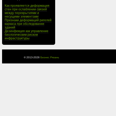
Как проявляется деформация
стен при ослаблении связей
между перекрытиями и
несущими элементами
Признаки деформаций ригелей
каркаса при обследовании
зданий
Дезинфекция как управление
биологическим риском
инфраструктуры
© 2013-
2026
Бизнес Рязань