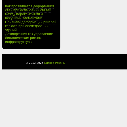
Как проявляется деформация
стен при ослаблении связей
между перекрытиями и
несущими элементами
Признаки деформаций ригелей
каркаса при обследовании
зданий
Дезинфекция как управление
биологическим риском
инфраструктуры
© 2013-
2026
Бизнес Рязань