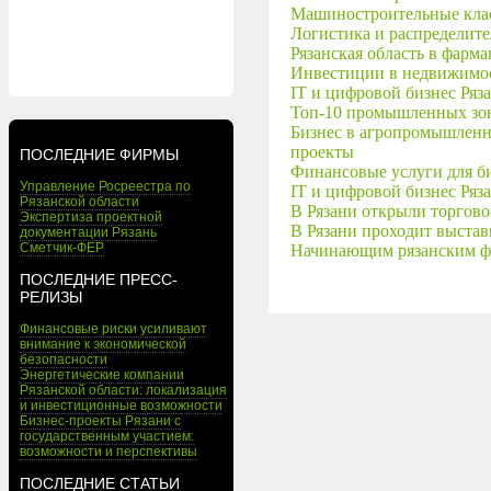
Машиностроительные класт
Логистика и распределите
Рязанская область в фарма
Инвестиции в недвижимос
IT и цифровой бизнес Ряз
Топ-10 промышленных зон 
Бизнес в агропромышленно
проекты
ПОСЛЕДНИЕ ФИРМЫ
Финансовые услуги для би
Управление Росреестра по
IT и цифровой бизнес Ряз
Рязанской области
В Рязани открыли торгов
Экспертиза проектной
В Рязани проходит выста
документации Рязань
Сметчик-ФЕР
Начинающим рязанским ф
ПОСЛЕДНИЕ ПРЕСС-
РЕЛИЗЫ
Финансовые риски усиливают
внимание к экономической
безопасности
Энергетические компании
Рязанской области: локализация
и инвестиционные возможности
Бизнес-проекты Рязани с
государственным участием:
возможности и перспективы
ПОСЛЕДНИЕ СТАТЬИ