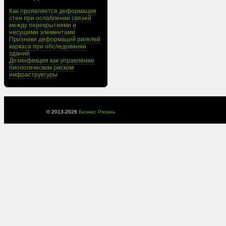
Как проявляется деформация
стен при ослаблении связей
между перекрытиями и
несущими элементами
Признаки деформаций ригелей
каркаса при обследовании
зданий
Дезинфекция как управление
биологическим риском
инфраструктуры
© 2013-
2026
Бизнес Рязань