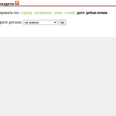
раздела
ировать по:
городу
названию
цене
e-mail
дате добавления
рите регион: