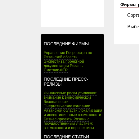
Фирмы 
Сорт
Выбе
ПОСЛЕДНИЕ ФИРМЫ
Управление Росреестра по
Рязанской области
Экспертиза проектной
документации Рязань
Сметчик-ФЕР
ПОСЛЕДНИЕ ПРЕСС-
РЕЛИЗЫ
Финансовые риски усиливают
внимание к экономической
безопасности
Энергетические компании
Рязанской области: локализация
и инвестиционные возможности
Бизнес-проекты Рязани с
государственным участием:
возможности и перспективы
ПОСЛЕДНИЕ СТАТЬИ