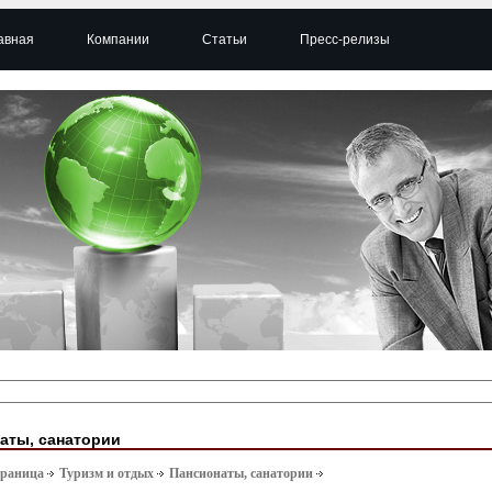
авная
Компании
Статьи
Пресс-релизы
аты, санатории
траница
Туризм и отдых
Пансионаты, санатории