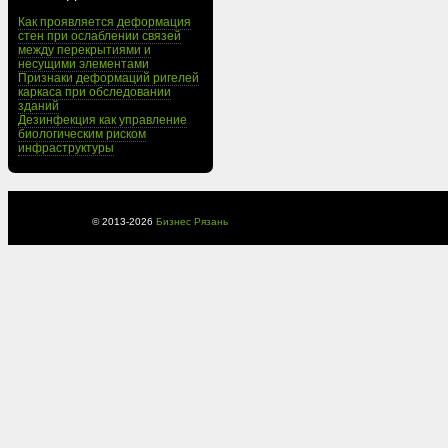
Как проявляется деформация
стен при ослаблении связей
между перекрытиями и
несущими элементами
Признаки деформаций ригелей
каркаса при обследовании
зданий
Дезинфекция как управление
биологическим риском
инфраструктуры
© 2013-
2026
Бизнес Рязань