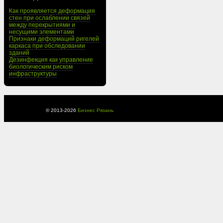
Как проявляется деформация
стен при ослаблении связей
между перекрытиями и
несущими элементами
Признаки деформаций ригелей
каркаса при обследовании
зданий
Дезинфекция как управление
биологическим риском
инфраструктуры
© 2013-
2026
Бизнес Рязань