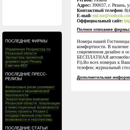
Адрес:
390037, г. Рязань, у
Контактный телефон:
8(
E-mail:
md-tur@outlook.co
Оффициальный сайт:
htt
Полное описание фирмы
ПОСЛЕДНИЕ ФИРМЫ
Номера нашей Гостиницы 
комфортности. В наличие
Управление Росреестра по
современном дизайне и о
Рязанской области
БЕСПЛАТНАЯ автомобильна
Экспертиза проектной
документации Рязань
Fi).Во всех номерах к Ва
Сметчик-ФЕР
телефон; журнальный стол
ПОСЛЕДНИЕ ПРЕСС-
Дополнительная информ
РЕЛИЗЫ
Финансовые риски усиливают
внимание к экономической
безопасности
Энергетические компании
Рязанской области: локализация
и инвестиционные возможности
Бизнес-проекты Рязани с
государственным участием:
возможности и перспективы
ПОСЛЕДНИЕ СТАТЬИ