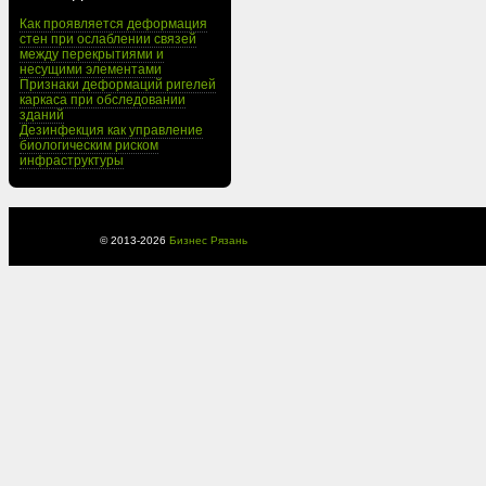
Как проявляется деформация
стен при ослаблении связей
между перекрытиями и
несущими элементами
Признаки деформаций ригелей
каркаса при обследовании
зданий
Дезинфекция как управление
биологическим риском
инфраструктуры
© 2013-
2026
Бизнес Рязань